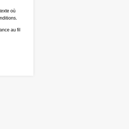
texte où
nditions.
nce au fil